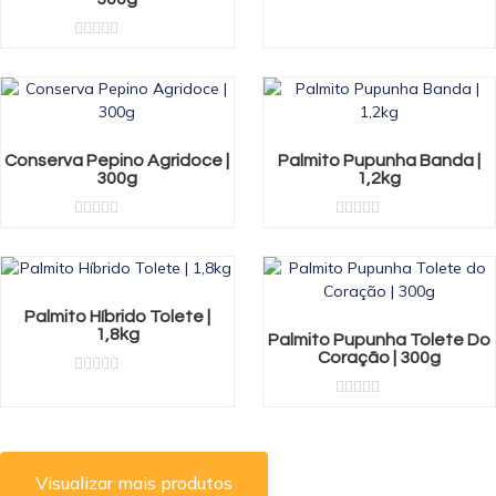
Rated
0
out
Rated
of
0
5
out
of
5
Conserva Pepino Agridoce |
Palmito Pupunha Banda |
300g
1,2kg
Rated
Rated
0
0
out
out
of
of
5
5
Palmito Híbrido Tolete |
1,8kg
Palmito Pupunha Tolete Do
Coração | 300g
Rated
0
Rated
out
0
of
out
5
of
5
Visualizar mais produtos