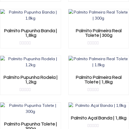
Rated
of
0
5
out
of
5
Palmito Pupunha Banda |
Palmito Palmeira Real
1,8kg
Tolete | 300g
Rated
Rated
0
0
out
out
of
of
5
5
Palmito Pupunha Rodela |
Palmito Palmeira Real
1,2kg
Tolete | 1,8kg
Rated
Rated
0
0
out
out
of
of
5
5
Palmito Açaí Banda | 1,8kg
Palmito Pupunha Tolete |
300g