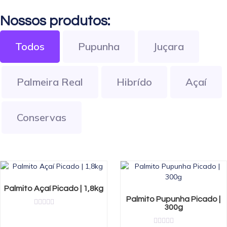
Nossos produtos:
Todos
Pupunha
Juçara
Palmeira Real
Hibrído
Açaí
Conservas
Palmito Açaí Picado | 1,8kg
Palmito Pupunha Picado |
300g
Rated
0
out