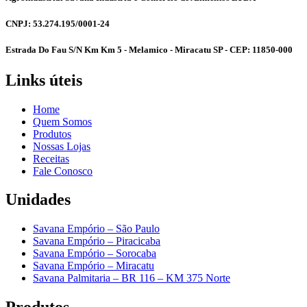
CNPJ: 53.274.195/0001-24
Estrada Do Fau S/N Km Km 5 - Melamico - Miracatu SP - CEP: 11850-000
Links úteis
Home
Quem Somos
Produtos
Nossas Lojas
Receitas
Fale Conosco
Unidades
Savana Empório – São Paulo
Savana Empório – Piracicaba
Savana Empório – Sorocaba
Savana Empório – Miracatu
Savana Palmitaria – BR 116 – KM 375 Norte